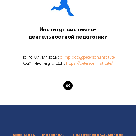
Институт системно-
деятельностной педагогики
Почта Олимпиады:
olimpiada@peterson.institute
Сайт Института СДП:
https://peterson.institute/
Календарь
Материалы
Подготовка к Олимпиаде