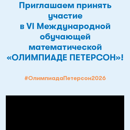
Приглашаем принять
участие
в VI Международной
обучающей
математической
«ОЛИМПИАДЕ ПЕТЕРСОН»!
#ОлимпиадаПетерсон2026