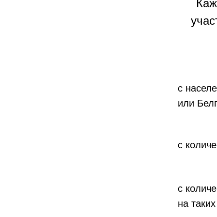
Каж
учас
с населе
или Бел
с количе
с колич
на таких