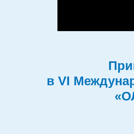
При
в VI Междуна
«О