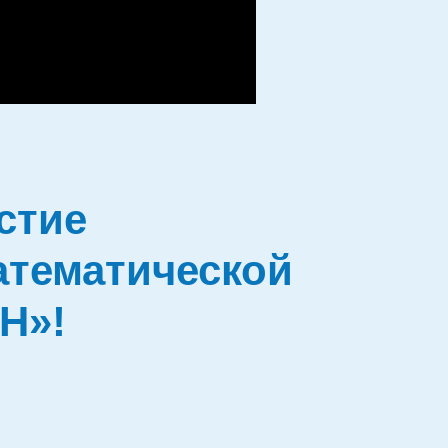
стие
атематической
Н»!