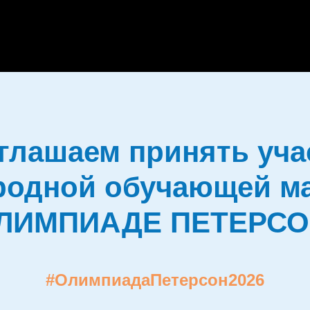
глашаем принять уча
родной обучающей м
ЛИМПИАДЕ ПЕТЕРСО
#ОлимпиадаПетерсон2026