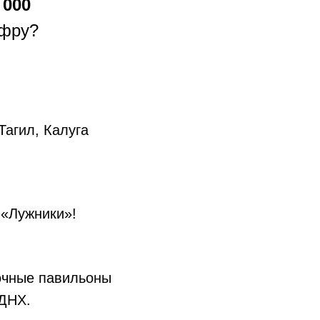
000
ифру?
Тагил, Калуга
 «Лужники»!
вочные павильоны
ВДНХ.